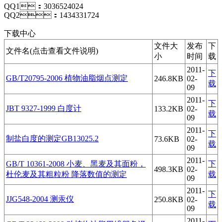
QQ1：3036524024
QQ2：1434331724
下载中心
文件大
发布
下
文件名(点击查看文件说明)
小
时间
载
2011-
下
GB/T20795-2006 植物油脂烟点测定
246.8KB
02-
载
09
2011-
下
JBT 9327-1999 白度计
133.2KB
02-
载
09
2011-
下
制盐白度的测定GB13025.2
73.6KB
02-
载
09
2011-
GB/T 10361-2008 小麦、黑麦及其面粉，
下
498.3KB
02-
杜伦麦及其粗粒粉 降落数值的测定
载
09
2011-
下
JJG548-2004 测汞仪
250.8KB
02-
载
09
2011-